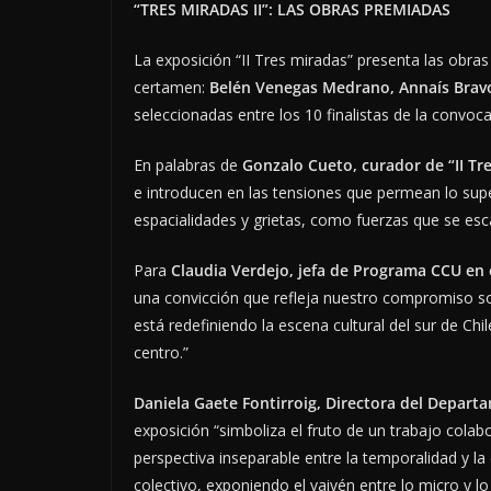
“TRES MIRADAS II”: LAS OBRAS PREMIADAS
La exposición “II Tres miradas” presenta las obras
certamen:
Belén Venegas Medrano, Annaís Brav
seleccionadas entre los 10 finalistas de la convoca
En palabras de
Gonzalo Cueto, curador de “II Tre
e introducen en las tensiones que permean lo sup
espacialidades y grietas, como fuerzas que se esc
Para
Claudia Verdejo, jefa de Programa CCU
en 
una convicción que refleja nuestro compromiso sos
está redefiniendo la escena cultural del sur de Chi
centro.”
Daniela Gaete Fontirroig, Directora del Depart
exposición “simboliza el fruto de un trabajo colabo
perspectiva inseparable entre la temporalidad y la 
colectivo, exponiendo el vaivén entre lo micro y lo