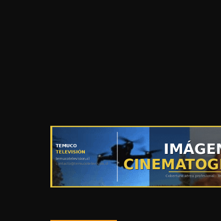
LA ARAUCANIA
POLICIAL
Decomisan 1,5 t
asiáticos tras a
municipales
Agosto 8, 2026
temuco