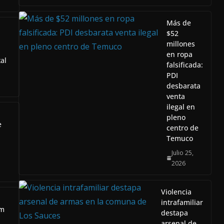
Más de
$52
millones
en ropa
al
falsificada:
PDI
desbarata
venta
ilegal en
pleno
e
centro de
Temuco
Julio 25,
2026
Violencia
intrafamiliar
am
destapa
arsenal de