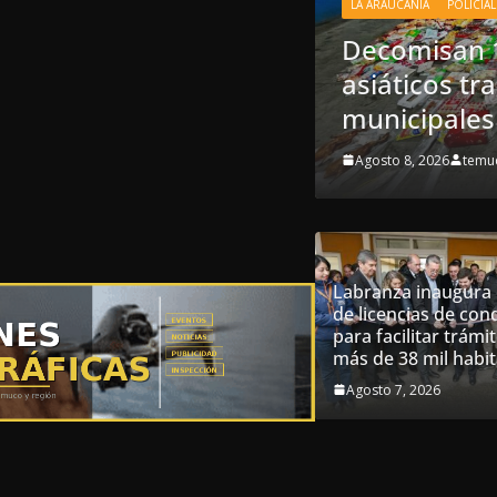
LA ARAUCANIA
POLICIAL
oneladas de alimentos
Decomisan 1
lerta de cámaras
asiáticos tr
municipales
Agosto 8, 2026
temu
Labranza inaugura 
de licencias de con
para facilitar trámi
más de 38 mil habi
Agosto 7, 2026