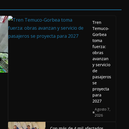
Tren
Temuco-
Gorbea
toma
fuerza:
obras
avanzan
y servicio
de
pasajeros
se
proyecta
para
2027
Agosto 7,
2026
Con más de 4 mil afectados,