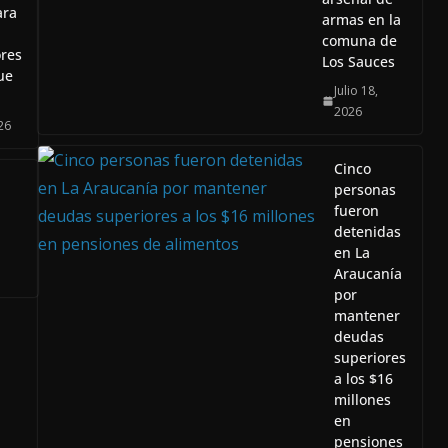
ara
armas en la
comuna de
res
Los Sauces
ue
Julio 18,
2026
26
Cinco
personas
fueron
detenidas
en La
Araucanía
por
mantener
deudas
superiores
a los $16
millones
en
pensiones