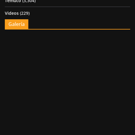
Temuco
(3,304)
Videos
(229)
Galería