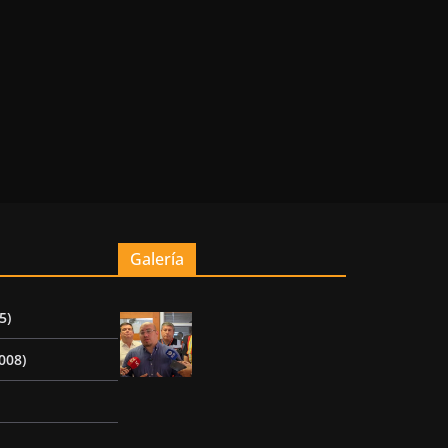
Galería
5)
008)