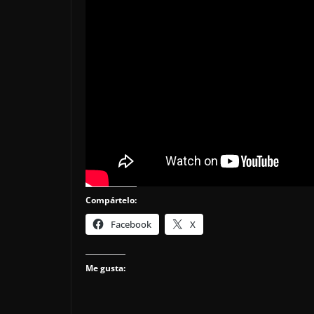
Compártelo:
Facebook
X
Me gusta: