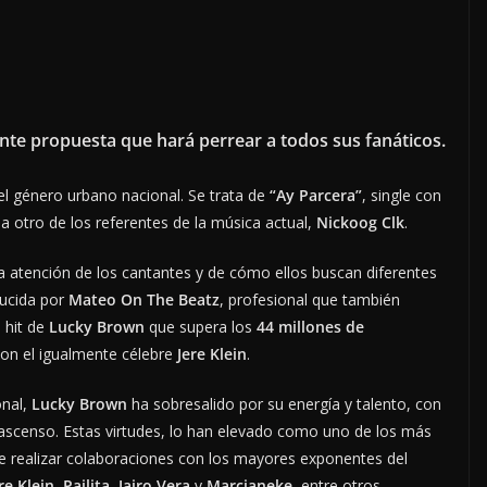
tente propuesta que hará perrear a todos sus fanáticos.
l género urbano nacional. Se trata de
“Ay Parcera”
, single con
a otro de los referentes de la música actual,
Nickoog Clk
.
la atención de los cantantes y de cómo ellos buscan diferentes
ducida por
Mateo On The Beatz
, profesional que también
,
hit de
Lucky Brown
que supera los
44 millones de
on el igualmente célebre
Jere Klein
.
onal,
Lucky Brown
ha sobresalido por su energía y talento, con
 ascenso. Estas virtudes, lo han elevado como uno de los más
le realizar colaboraciones con los mayores exponentes del
re Klein
,
Pailita
,
Jairo Vera
y
Marcianeke
, entre otros.