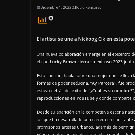
Diciembre 1, 2023
Rocío Rencoret
El artista se une a Nickoog Clk en esta po
Una nueva colaboración emerge en el epicentro de
el que
Lucky Brown cierra su exitoso 2023
junto 
Esta canción, habla sobre una mujer que se lleva 
formas de poder seducirla.
“Ay Parcera”
, fue pro
estuvo detrás del éxito de
“¿Cuál es su nombre?”
reproducciones en YouTube
y donde comparte c
Desde su aparición en la competitiva escena naci
los que ha desarrollado una carrera en constante
promisorios artistas urbanos, además de permitir
género, entre los que destacan el ya nombrado
Je