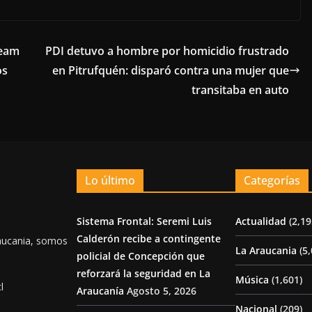
Team
PDI detuvo a hombre por homicidio frustrado
os
en Pitrufquén: disparó contra una mujer que
transitaba en auto
Lo último
Categorías
Sistema Frontal: Seremi Luis
Actualidad
(2,19
Calderón recibe a contingente
aucania, somos
La Araucania
(5,
policial de Concepción que
reforzará la seguridad en La
Música
(1,601)
l
Araucanía
Agosto 5, 2026
Nacional
(209)