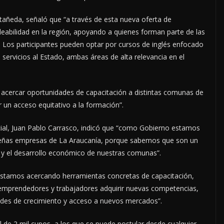
tañeda, señaló que “a través de esta nueva oferta de
leabilidad en la región, apoyando a quienes forman parte de las
. Los participantes pueden optar por cursos de inglés enfocado
 servicios al Estado, ambas áreas de alta relevancia en el
n acercar oportunidades de capacitación a distintas comunas de
 un acceso equitativo a la formación”.
ocial, Juan Pablo Carrasco, indicó que “como Gobierno estamos
ueñas empresas de La Araucanía, porque sabemos que son un
y el desarrollo económico de nuestras comunas”.
, estamos acercando herramientas concretas de capacitación,
a emprendedores y trabajadores adquirir nuevas competencias,
ades de crecimiento y acceso a nuevos mercados”.
 de 2 mil cupos, a los que se puede postular desde cualquier