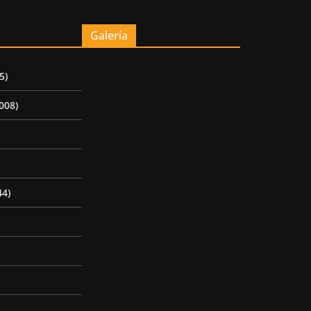
Galería
5)
008)
44)