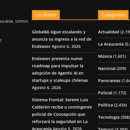
Lo último
Categorías
aucania, somos
Global66 sigue escalando y
Actualidad
(2,19
anuncia su ingreso a la red de
l
La Araucania
(5,
Endeavor
Agosto 6, 2026
Música
(1,601)
Endeavor presenta nuevo
roadmap para impulsar la
Nacional
(209)
adopción de Agentic AI en
startups y scaleups chilenas
Panoramas
(1,6
Agosto 6, 2026
Policial
(1,172)
Sistema Frontal: Seremi Luis
Política
(2,434)
Calderón recibe a contingente
policial de Concepción que
Tecnología
(308)
reforzará la seguridad en La
Araucanía
Agosto 5, 2026
Temuco
(3,304)