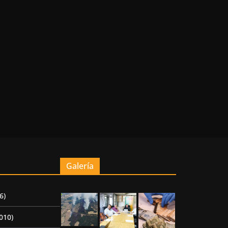
Galería
6)
010)