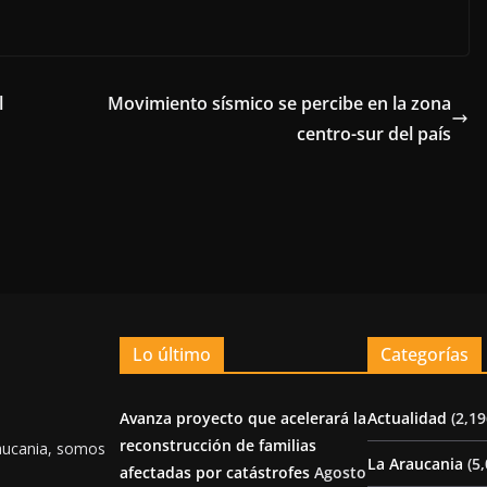
l
Movimiento sísmico se percibe en la zona
centro-sur del país
Lo último
Categorías
Avanza proyecto que acelerará la
Actualidad
(2,19
reconstrucción de familias
aucania, somos
La Araucania
(5,
afectadas por catástrofes
Agosto