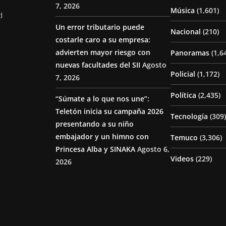
7, 2026
Música
(1,601)
l
Un error tributario puede
Nacional
(210)
costarle caro a su empresa:
advierten mayor riesgo con
Panoramas
(1,6
nuevas facultades del SII
Agosto
Policial
(1,172)
7, 2026
Política
(2,435)
“Súmate a lo que nos une”:
Teletón inicia su campaña 2026
Tecnología
(309)
presentando a su niño
embajador y un himno con
Temuco
(3,306)
Princesa Alba y SINAKA
Agosto 6,
Videos
(229)
2026