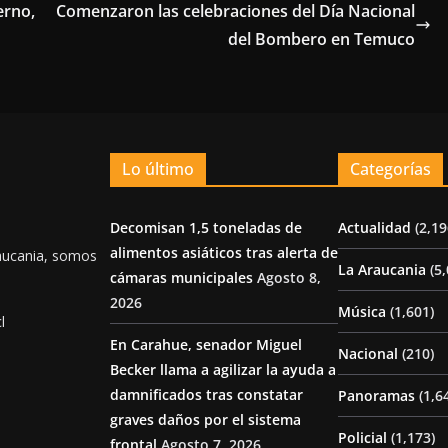
erno,
Comenzaron las celebraciones del Día Nacional
del Bombero en Temuco
Lo último
Categorías
Decomisan 1,5 toneladas de
Actualidad
(2,19
alimentos asiáticos tras alerta de
aucania, somos
La Araucania
(5,
cámaras municipales
Agosto 8,
2026
Música
(1,601)
l
En Carahue, senador Miguel
Nacional
(210)
Becker llama a agilizar la ayuda a
damnificados tras constatar
Panoramas
(1,6
graves daños por el sistema
Policial
(1,173)
frontal
Agosto 7, 2026