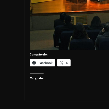
Compártelo:
Facebook
X
Me gusta: