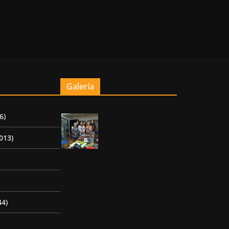
Galería
6)
013)
44)