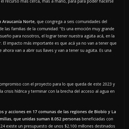
 el recurso más cerca, más a mano, para para poder hacerse
n Araucanía Norte
, que congrega a seis comunidades del
o de las familias de la comunidad: “Es una emoción muy grande
sueño para nosotros, el lograr tener nuestra agüita acá, en la
. El impacto más importante es que acá ya no van a tener que
 ahora van a abrir sus llaves y van a tener su agüita. Es una
ompromiso con el proyecto para lo que queda de este 2023 y
a crisis hídrica y terminar con la brecha del acceso al agua en
s y acciones en 17 comunas de las regiones de Biobío y La
milias, que unidas suman 8.052 personas
beneficiadas con
2024 existe un presupuesto de unos $2.100 millones destinados