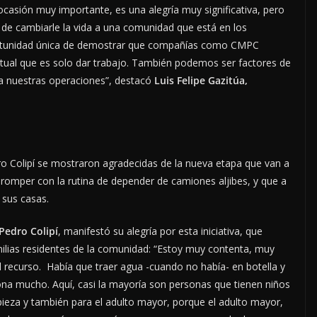
casión muy importante, es una alegría muy significativa, pero
 de cambiarle la vida a una comunidad que está en los
ortunidad única de demostrar que compañías como CMPC
itual que es solo dar trabajo. También podemos ser factores de
 a nuestras operaciones”, destacó
Luis Felipe Gazitúa,
ro Colipí se mostraron agradecidas de la nueva etapa que van a
ó romper con la rutina de depender de camiones aljibes, y que a
 sus casas.
Pedro Colipí
, manifestó su alegría por esta iniciativa, que
amilias residentes de la comunidad: “Estoy muy contenta, muy
ecurso. Había que traer agua -cuando no había- en botella y
ona mucho. Aquí, casi la mayoría son personas que tienen niños
mpieza y también para el adulto mayor, porque el adulto mayor,