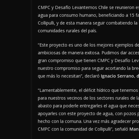
CMPC y Desafío Levantemos Chile se reunieron es
agua para consumo humano, beneficiando a 15 fam
Collipulli, y de esta manera seguir combatiendo la 
comunidades rurales del país.
“Este proyecto es uno de los mejores ejemplos 
ambiciosas de manera exitosa. Pudimos dar acceso 
gran compromiso que tienen CMPC y Desafío Levan
nuestro compromiso para seguir acortando la br
que más lo necesitan”, declaró
Ignacio Serrano, 
“Lamentablemente, el déficit hídrico que tenemos 
para nuestros vecinos de los sectores rurales de la
abasto para poderle entregarles el agua que neces
apoyarles con este proyecto de agua, con pozos p
hecho con la comuna. Una vez más agradecer prof
CMPC con la comunidad de Collipulli”, señaló
Manu