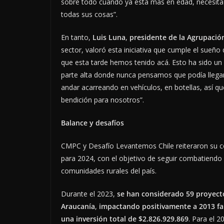
sobre todo cuando ya está más en edad, necesita
todas sus cosas”.
En tanto,
Luis Luna
,
presidente de la Agrupació
sector, valoró esta iniciativa que cumple el sueñ
que esta tarde hemos tenido acá. Esto ha sido un 
parte alta donde nunca pensamos que podía llegar
andar acarreando en vehículos, en botellas, así que
bendición para nosotros”.
Balance y desafíos
CMPC y Desafío Levantemos Chile reiteraron su c
para 2024, con el objetivo de seguir combatiendo l
comunidades rurales del país.
Durante el 2023,
se han considerado 59 proyecto
Araucanía
,
impactando positivamente a 2013 fa
una
inversión total de $2.826.929.869
. Para el 