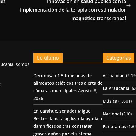
lez
innovación en salud pública con la
implementación de la terapia con estimulador
magnético transcraneal
Lo último
Categorías
aucania, somos
Decomisan 1,5 toneladas de
Actualidad
(2,19
alimentos asiáticos tras alerta de
l
La Araucania
(5,
cámaras municipales
Agosto 8,
2026
Música
(1,601)
En Carahue, senador Miguel
Nacional
(210)
Becker llama a agilizar la ayuda a
damnificados tras constatar
Panoramas
(1,6
graves daños por el sistema