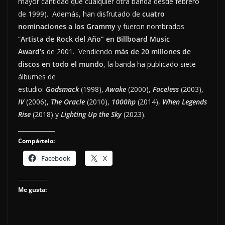
mayor cantidad que cualquier otra banda desde febrero
de 1999). Además, han disfrutado de
cuatro
nominaciones a los Grammy
y fueron nombrados
“
Artista de Rock del Año” en Billboard Music
Award’s
de 2001. Vendiendo
más de 20 millones de
discos en todo el mundo
, la banda ha publicado siete
álbumes de
estudio:
Godsmack
(1998),
Awake
(2000),
Faceless
(2003),
IV
(2006),
The Oracle
(2010),
1000hp
(2014),
When Legends
Rise
(2018) y
Lighting Up the Sky
(2023).
Compártelo:
Facebook
X
Me gusta: