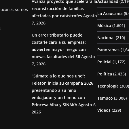
Avanza proyecto que acelerará la
Actualidad
(2,19
reconstrucción de familias
aucania, somos
La Araucania
(5,
afectadas por catástrofes
Agosto
7, 2026
Música
(1,601)
l
Un error tributario puede
Nacional
(210)
costarle caro a su empresa:
advierten mayor riesgo con
Panoramas
(1,6
nuevas facultades del SII
Agosto
Policial
(1,172)
7, 2026
Política
(2,435)
“Súmate a lo que nos une”:
Teletón inicia su campaña 2026
Tecnología
(309)
presentando a su niño
embajador y un himno con
Temuco
(3,306)
Princesa Alba y SINAKA
Agosto 6,
Videos
(229)
2026