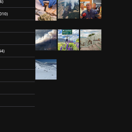
6)
010)
44)