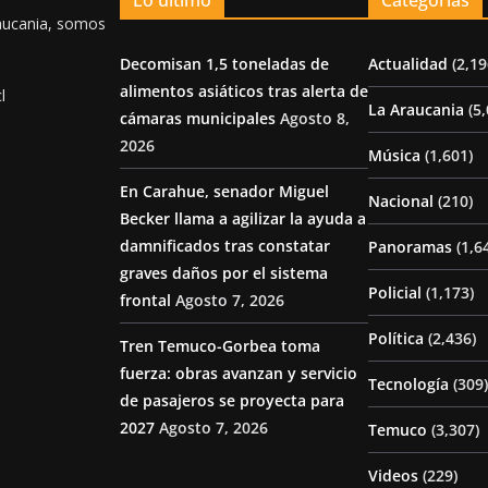
Lo último
Categorías
aucania, somos
Decomisan 1,5 toneladas de
Actualidad
(2,19
alimentos asiáticos tras alerta de
l
La Araucania
(5,
cámaras municipales
Agosto 8,
2026
Música
(1,601)
En Carahue, senador Miguel
Nacional
(210)
Becker llama a agilizar la ayuda a
damnificados tras constatar
Panoramas
(1,6
graves daños por el sistema
Policial
(1,173)
frontal
Agosto 7, 2026
Política
(2,436)
Tren Temuco-Gorbea toma
fuerza: obras avanzan y servicio
Tecnología
(309)
de pasajeros se proyecta para
2027
Agosto 7, 2026
Temuco
(3,307)
Videos
(229)