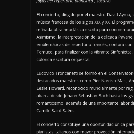
joyas del repertorio pianístico”, sostuvo.
El concierto, dirigido por el maestro David Ayma,
música francesa de los siglos XIX y XX. El progr
refinada obra neoclásica escrita para conmemorar 
Asimismo, la interpretación de la delicada Pavane,
emblemáticas del repertorio francés, contará con l
Temuco, para finalizar con la vibrante Sinfoniett
colorida escritura orquestal.
Ludovico Troncanetti se formó en el Conservatori
destacados maestros como Pier Narciso Masi, Andre
Leslie Howard, reconocido mundialmente por regist
abarca desde Johann Sebastian Bach hasta los gra
romanticismo, además de una importante labor dis
Camille Saint-Saëns.
El concierto constituye una oportunidad única para
pianistas italianos con mayor proyección interna