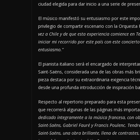
ciudad elegida para dar inicio a una serie de prese
El músico manifestó su entusiasmo por este impor
privilegio de compartir escenario con la Orquest
vez a Chile y de que esta experiencia comience en 
iniciar mi recorrido por este país con este concie
entusiasmo.”
El pianista italiano será el encargado de interpret
Saint-Saëns, considerada una de las obras más bril
pieza destaca por su extraordinaria exigencia técn
desde una profunda introducción de inspiración bac
Respecto al repertorio preparado para esta presen
que recorrerá algunas de las páginas más importan
dedicado íntegramente a la música francesa, con ob
Saint-Saëns, Gabriel Fauré y Francis Poulenc. Tendré
Saint-Saëns, una obra brillante, llena de contrastes