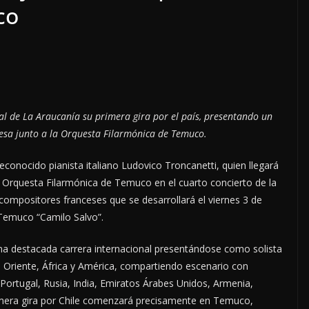
co
tal de La Araucanía su primera gira por el país, presentando un
esa junto a la Orquesta Filarmónica de Temuco.
econocido pianista italiano Ludovico Troncanetti, quien llegará
la Orquesta Filarmónica de Temuco en el cuarto concierto de la
mpositores franceses que se desarrollará el viernes 3 de
e Temuco “Camilo Salvo”.
una destacada carrera internacional presentándose como solista
 Oriente, África y América, compartiendo escenario con
Portugal, Rusia, India, Emiratos Árabes Unidos, Armenia,
rimera gira por Chile comenzará precisamente en Temuco,