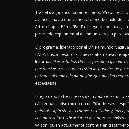
Tras el diagnóstico, durante 4 años Wilson recib
avances, hasta que su hematólogo le habló de la po
Arturo López Pérez (FALP). Luego de postular, en
protocolo experimental de inmunoterapia para pa
El programa, liderado por el Dr. Raimundo Gazit
FALP, busca desarrollar nuevas alternativas terapé
linfomas. “
Los estudios clínicos permiten que paci
que muchas veces aún no están disponibles de form
porque hablamos de patologías que pueden reaparec
especialista.
Luego de solo tres meses de iniciado el estudio ex
cáncer había disminuido en un 70%. Meses después
quimioterapia sin ver grandes resultados y, luego, 
Fue maravilloso. Abracé a mi doctor, a las enferme
Wilson, quien actualmente continúa en tratamient