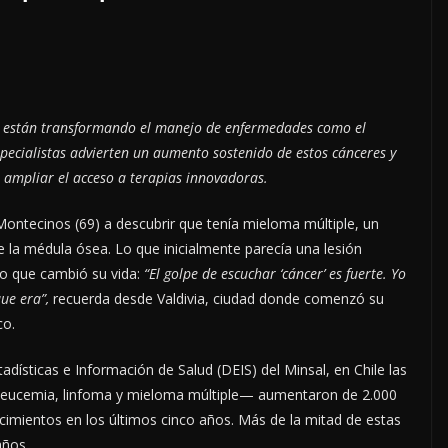
cos están transformando el manejo de enfermedades como el
specialistas advierten un aumento sostenido de estos cánceres y
ra ampliar el acceso a terapias innovadoras.
 Montecinos (69) a descubrir que tenía mieloma múltiple, un
de la médula ósea. Lo que inicialmente parecía una lesión
co que cambió su vida:
“El golpe de escuchar ‘cáncer’ es fuerte. Yo
que era”,
recuerda desde Valdivia, ciudad donde comenzó su
co.
dísticas e Información de Salud (DEIS) del Minsal, en Chile las
leucemia, linfoma y mieloma múltiple— aumentaron de 2.000
cimientos en los últimos cinco años. Más de la mitad de estas
años.