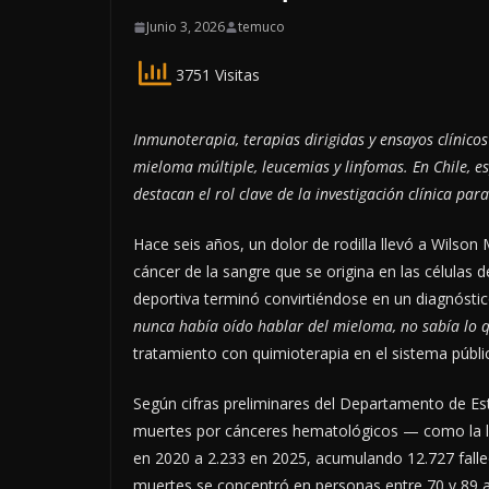
Junio 3, 2026
temuco
3751 Visitas
Inmunoterapia, terapias dirigidas y ensayos clíni
mieloma múltiple, leucemias y linfomas. En Chile, e
destacan el rol clave de la investigación clínica pa
Hace seis años, un dolor de rodilla llevó a Wilson
cáncer de la sangre que se origina en las células 
deportiva terminó convirtiéndose en un diagnósti
nunca había oído hablar del mieloma, no sabía lo 
tratamiento con quimioterapia en el sistema públi
Según cifras preliminares del Departamento de Esta
muertes por cánceres hematológicos — como la 
en 2020 a 2.233 en 2025, acumulando 12.727 falle
muertes se concentró en personas entre 70 y 89 