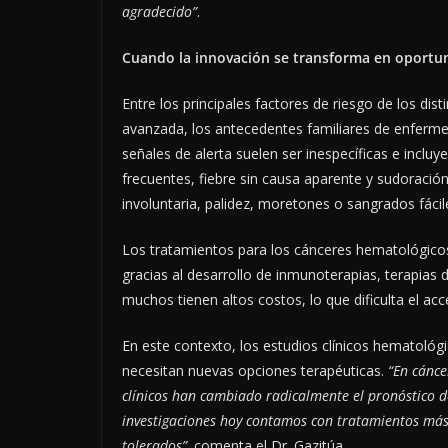
agradecido”
.
Cuando la innovación se transforma en oport
Entre los principales factores de riesgo de los di
avanzada, los antecedentes familiares de enferme
señales de alerta suelen ser inespecíficas e inclu
frecuentes, fiebre sin causa aparente y sudoraci
involuntaria, palidez, moretones o sangrados fácil
Los tratamientos para los cánceres hematológicos
gracias al desarrollo de inmunoterapias, terapias
muchos tienen altos costos, lo que dificulta el a
En este contexto, los estudios clínicos hematológ
necesitan nuevas opciones terapéuticas.
“En cánce
clínicos han cambiado radicalmente el pronóstico de
investigaciones hoy contamos con tratamientos más e
tolerados”,
comenta el Dr. Gazitúa
.