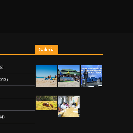
Galería
6)
013)
44)