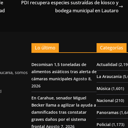
de
PDI recupera especies sustraídas de kiosco y
tad
bodega municipal en Lautaro
Lo último
Categorías
Decomisan 1,5 toneladas de
Actualidad
(2,19
alimentos asiáticos tras alerta de
aucania, somos
La Araucania
(5,
cámaras municipales
Agosto 8,
2026
Música
(1,601)
l
En Carahue, senador Miguel
Nacional
(210)
Becker llama a agilizar la ayuda a
damnificados tras constatar
Panoramas
(1,6
graves daños por el sistema
Policial
(1,173)
frontal
Agosto 7, 2026