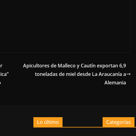
er
Apicultores de Malleco y Cautín exportan 6,9
ica”
toneladas de miel desde La Araucanía a
o
Alemania
Lo último
Categorías