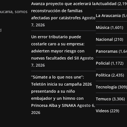
Avanza proyecto que acelerará la
Actualidad
(2,19
reconstrucción de familias
aucania, somos
La Araucania
(5,
afectadas por catástrofes
Agosto
7, 2026
Música
(1,601)
l
Un error tributario puede
Nacional
(210)
costarle caro a su empresa:
advierten mayor riesgo con
Panoramas
(1,6
nuevas facultades del SII
Agosto
Policial
(1,172)
7, 2026
Política
(2,435)
“Súmate a lo que nos une”:
Teletón inicia su campaña 2026
Tecnología
(309)
presentando a su niño
embajador y un himno con
Temuco
(3,306)
Princesa Alba y SINAKA
Agosto 6,
Videos
(229)
2026