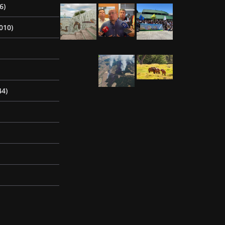
6)
010)
44)