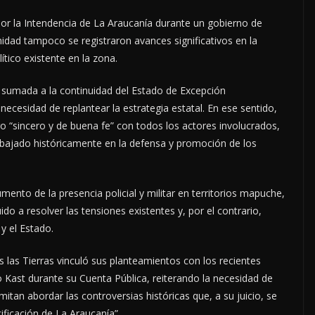
por la Intendencia de La Araucanía durante un gobierno de
idad tampoco se registraron avances significativos en la
lítico existente en la zona.
, sumada a la continuidad del Estado de Excepción
ecesidad de replantear la estrategia estatal. En ese sentido,
o “sincero y de buena fe” con todos los actores involucrados,
bajado históricamente en la defensa y promoción de los
mento de la presencia policial y militar en territorios mapuche,
 a resolver las tensiones existentes y, por el contrario,
y el Estado.
 las Tierras vinculó sus planteamientos con los recientes
o Kast durante su Cuenta Pública, reiterando la necesidad de
itan abordar las controversias históricas que, a su juicio, se
ficación de La Araucanía”.