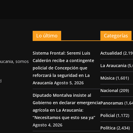
Lo último
Categorías
Sistema Frontal: Seremi Luis
Actualidad
(2,19
Calderón recibe a contingente
aucania, somos
La Araucania
(5,
policial de Concepción que
reforzará la seguridad en La
Música
(1,601)
l
Araucanía
Agosto 5, 2026
Nacional
(209)
Diputado Montalva insiste al
Gobierno en declarar emergencia
Panoramas
(1,6
agrícola en La Araucanía:
Policial
(1,172)
“Necesitamos que esto sea ya”
Agosto 4, 2026
Política
(2,434)