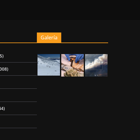
Galería
5)
008)
44)