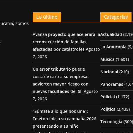
Lo último
Categorías
aucania, somos
Avanza proyecto que acelerará la
Actualidad
(2,19
reconstrucción de familias
l
La Araucania
(5,
afectadas por catástrofes
Agosto
7, 2026
Música
(1,601)
Un error tributario puede
Nacional
(210)
costarle caro a su empresa:
advierten mayor riesgo con
Panoramas
(1,6
nuevas facultades del SII
Agosto
Policial
(1,172)
7, 2026
Política
(2,435)
“Súmate a lo que nos une”:
Teletón inicia su campaña 2026
Tecnología
(309)
presentando a su niño