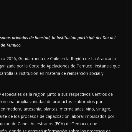
onas privadas de libertad, la Institución participó del Día del
s de Temuco.
onio 2026, Gendarmería de Chile en la Región de La Araucanía
rganizada por la Corte de Apelaciones de Temuco, instancia que
rrolla la institución en materia de reinserción social y
y especiales de la región junto a sus respectivos Centros de
eron una amplia variedad de productos elaborados por
s en madera, artesanía, plantas, mermeladas, vino, vinagre,
parte de los procesos de capacitación laboral impulsados por
Equipo de Canes Adiestrados (ECA) de Temuco, que
ión, donde se entregó información sobre los procesos de