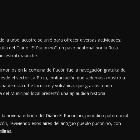
e la urbe lacustre se unió para ofrecer diversas actividades;
tuita del Diario “El Puconino”, un paso peatonal por la Ruta
ancestral mapuche.
trimonios en la comuna de Pucón fue la navegación gratuita del
a, desde el sector La Poza, embarcación que -además- mostró a
toria de esta urbe lacustre y volcánica, que gracias a una
 del Municipio local presentó una aplaudida historia
 la novena edición del Diario El Puconino, periódico patrimonial
ucón, reviviendo esos aires del antiguo pueblo puconino, con
litas.