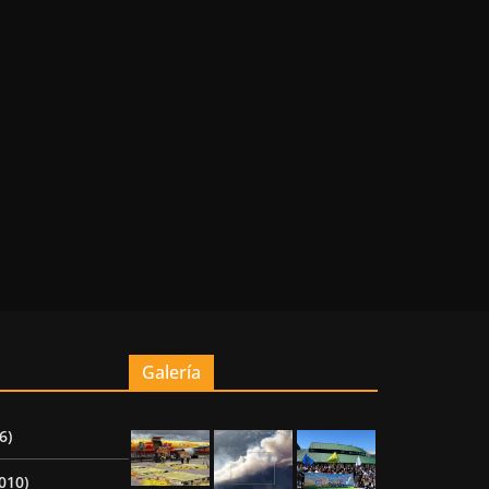
Galería
6)
010)