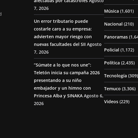
afectadas por catástrofes
Agosto
7, 2026
Música
(1,601)
l
Un error tributario puede
Nacional
(210)
costarle caro a su empresa:
advierten mayor riesgo con
Panoramas
(1,6
nuevas facultades del SII
Agosto
Policial
(1,172)
7, 2026
Política
(2,435)
“Súmate a lo que nos une”:
Teletón inicia su campaña 2026
Tecnología
(309)
presentando a su niño
embajador y un himno con
Temuco
(3,306)
Princesa Alba y SINAKA
Agosto 6,
Videos
(229)
2026