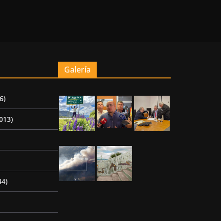
Galería
6)
013)
44)