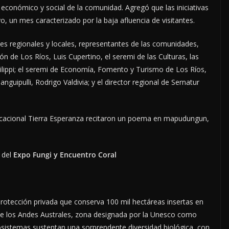
o económico y social de la comunidad. Agregó que las iniciativas
, un mes caracterizado por la baja afluencia de visitantes.
es regionales y locales, representantes de las comunidades,
n de Los Ríos, Luis Cupertino, el seremi de las Culturas, las
Filippi; el seremi de Economía, Fomento y Turismo de Los Ríos,
anguipulli, Rodrigo Valdivia; y el director regional de Sernatur
ducacional Tierra Esperanza recitaron un poema en mapudungun,
o del
Expo Fungi y Encuentro Coral
protección privada que conserva 100 mil hectáreas insertas en
e los Andes Australes, zona designada por la Unesco como
osistemas sustentan una sorprendente diversidad biológica, con