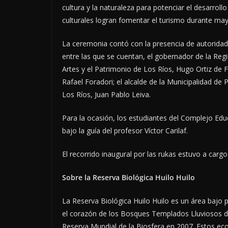
cultura y la naturaleza para potenciar el desarroll
culturales logran fomentar el turismo durante mayo
La ceremonia contó con la presencia de autoridad
entre las que se cuentan, el gobernador de la Regió
Artes y el Patrimonio de Los Ríos, Hugo Ortiz de 
Rafael Foradori; el alcalde de la Municipalidad de P
Los Ríos, Juan Pablo Leiva.
Para la ocasión, los estudiantes del Complejo E
bajo la guía del profesor Víctor Carilaf.
El recorrido inaugural por las rukas estuvo a carg
Sobre la Reserva Biológica Huilo Huilo
La Reserva Biológica Huilo Huilo es un área bajo 
el corazón de los Bosques Templados Lluviosos d
Reserva Mundial de la Biosfera en 2007. Estos ec