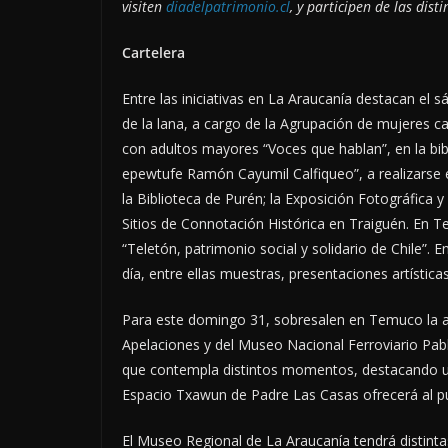
visiten
diadelpatrimonio.cl
, y participen de las dist
Cartelera
Entre las iniciativas en La Araucanía destacan el 
de la lana, a cargo de la Agrupación de mujeres
con adultos mayores “Voces que hablan”, en la bib
epewtufe Ramón Cayumil Calfiqueo”, a realizarse en
la Biblioteca de Purén; la Exposición Fotográfica y
Sitios de Connotación Histórica en Traiguén. En Te
“Teletón, patrimonio social y solidario de Chile”. 
día, entre ellas muestras, presentaciones artísticas 
Para este domingo 31, sobresalen en Temuco la a
Apelaciones y del Museo Nacional Ferroviario Pab
que contempla distintos momentos, destacando un
Espacio Txawun de Padre Las Casas ofrecerá al pú
El Museo Regional de La Araucanía tendrá distinta