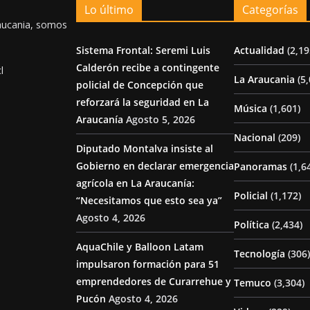
Lo último
Categorías
aucania, somos
Sistema Frontal: Seremi Luis
Actualidad
(2,19
Calderón recibe a contingente
l
La Araucania
(5,
policial de Concepción que
reforzará la seguridad en La
Música
(1,601)
Araucanía
Agosto 5, 2026
Nacional
(209)
Diputado Montalva insiste al
Gobierno en declarar emergencia
Panoramas
(1,6
agrícola en La Araucanía:
Policial
(1,172)
“Necesitamos que esto sea ya”
Agosto 4, 2026
Política
(2,434)
AquaChile y Balloon Latam
Tecnología
(306)
impulsaron formación para 51
emprendedores de Curarrehue y
Temuco
(3,304)
Pucón
Agosto 4, 2026