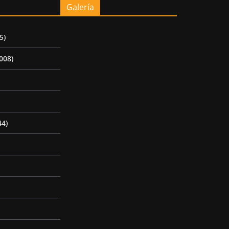
Galería
5)
008)
44)