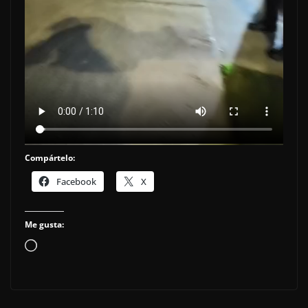
Compártelo:
Facebook
X
Me gusta:
Cargando...