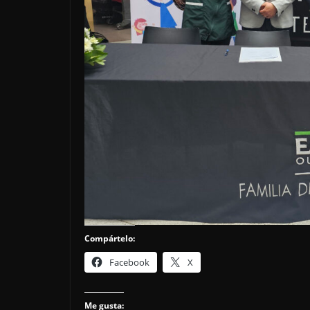
Compártelo:
Facebook
X
Me gusta: