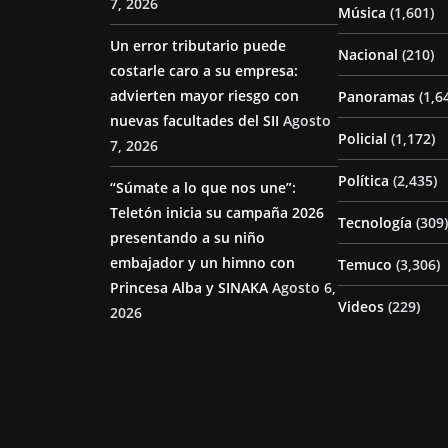
7, 2026
Música
(1,601)
Un error tributario puede
Nacional
(210)
costarle caro a su empresa:
advierten mayor riesgo con
Panoramas
(1,6
nuevas facultades del SII
Agosto
Policial
(1,172)
7, 2026
Política
(2,435)
“Súmate a lo que nos une”:
Teletón inicia su campaña 2026
Tecnología
(309)
presentando a su niño
embajador y un himno con
Temuco
(3,306)
Princesa Alba y SINAKA
Agosto 6,
Videos
(229)
2026