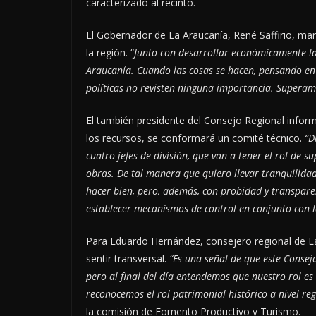
caracterizado al recinto.
El Gobernador de La Araucanía, René Saffirio, man
la región. “
Junto con desarrollar económicamente la
Araucanía. Cuando las cosas se hacen, pensando en l
políticas no revisten ninguna importancia. Superamo
El también presidente del Consejo Regional infor
los recursos, se conformará un comité técnico.
“D
cuatro jefes de división, que van a tener el rol de s
obras. De tal manera que quiero llevar tranquilidad 
hacer bien, pero, además, con probidad y transpare
establecer mecanismos de control en conjunto con l
Para Eduardo Hernández, consejero regional de La
sentir transversal.
“Es una señal de que este Consej
pero al final del día entendemos que nuestro rol e
reconocemos el rol patrimonial histórico a nivel re
la comisión de Fomento Productivo y Turismo.