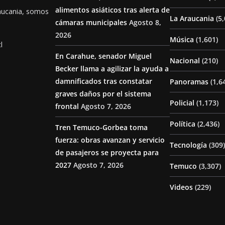
alimentos asiáticos tras alerta de
aucania, somos
La Araucania
(5,
cámaras municipales
Agosto 8,
2026
Música
(1,601)
l
En Carahue, senador Miguel
Nacional
(210)
Becker llama a agilizar la ayuda a
damnificados tras constatar
Panoramas
(1,6
graves daños por el sistema
Policial
(1,173)
frontal
Agosto 7, 2026
Política
(2,436)
Tren Temuco-Gorbea toma
fuerza: obras avanzan y servicio
Tecnología
(309)
de pasajeros se proyecta para
2027
Agosto 7, 2026
Temuco
(3,307)
Videos
(229)