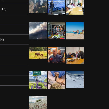
013)
44)