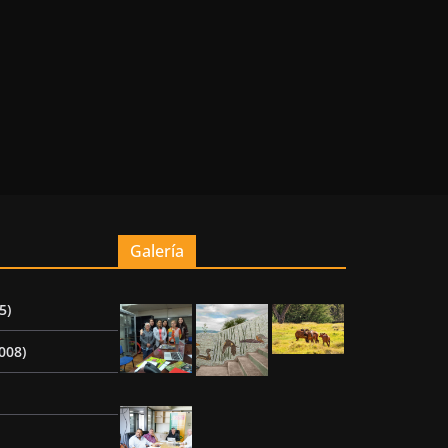
Galería
5)
008)