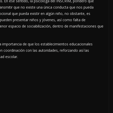
s. En ese sentido, la psicóloga del INSCRIM, ponderó que
transmitir que no existe una única conducta que nos pueda
cional que pueda existir en algún niño, no obstante, es
ueden presentar niños y jóvenes, así como falta de
enor espacio de sociabilización, dentro de manifestaciones que
 la importancia de que los establecimientos educacionales
n coordinación con las autoridades, reforzando así las
ad escolar.