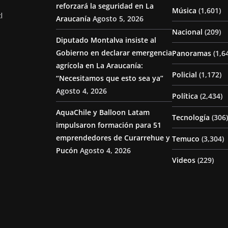
reforzará la seguridad en La
Música
(1,601)
l
Araucanía
Agosto 5, 2026
Nacional
(209)
Diputado Montalva insiste al
Gobierno en declarar emergencia
Panoramas
(1,6
agrícola en La Araucanía:
Policial
(1,172)
“Necesitamos que esto sea ya”
Agosto 4, 2026
Política
(2,434)
AquaChile y Balloon Latam
Tecnología
(306)
impulsaron formación para 51
emprendedores de Curarrehue y
Temuco
(3,304)
Pucón
Agosto 4, 2026
Videos
(229)