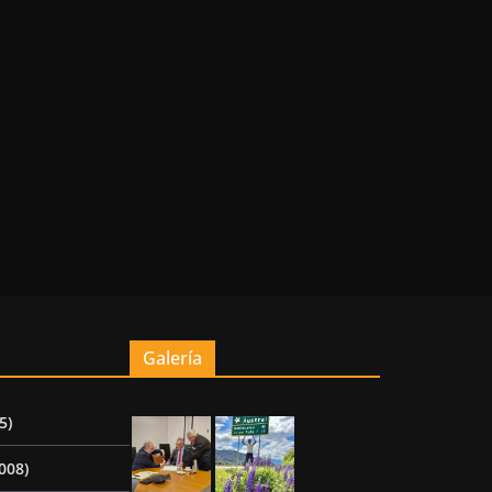
Galería
5)
008)