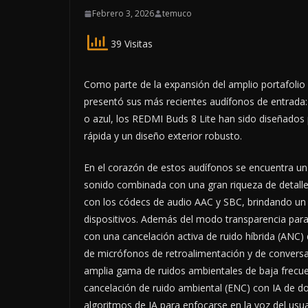
Febrero 3, 2026
temuco
39 Visitas
Como parte de la expansión del amplio portafolio
presentó sus más recientes audífonos de entrada:
o azul, los REDMI Buds 8 Lite han sido diseñados 
rápida y un diseño exterior robusto.
En el corazón de estos audífonos se encuentra un
sonido combinada con una gran riqueza de detalle
con los códecs de audio AAC y SBC, brindando un 
dispositivos. Además del modo transparencia para
con una cancelación activa de ruido híbrida (ANC
de micrófonos de retroalimentación y de convers
amplia gama de ruidos ambientales de baja frecuen
cancelación de ruido ambiental (ENC) con IA de d
algoritmos de IA para enfocarse en la voz del usua