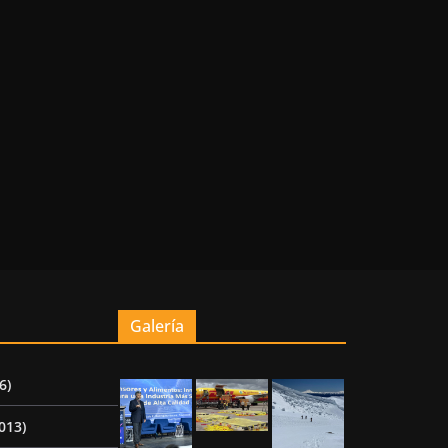
Galería
6)
013)