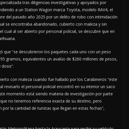
pecializada tras diligencias investigativas y apoyados por
ondiendo a un Station Wagon marca Toyota, modelo RAV4, el
re del pasado año 2025 por un delito de robo con intimidación
cual se encontraba abandonado, cubierto con maleza y sin
 el cual al ser abierto por personal policial, se descubre que en
arihuana.
gó que “se descubrieron los paquetes cada uno con un peso
y 95 gramos, equivalentes un avalúo de $260 millones de pesos,
 dosis”.
erto con maleza cuando fue hallado por los Carabineros “este
l revisarlo el personal policial encontró en su interior un saco
ste momento está siendo materia de investigación por parte
o que no tenemos referencia exacta de su destino, pero
 por la cantidad de turistas que llegan en estas fechas”,
gión Metropolitana hasta la Araucanía para recibir su vehículo