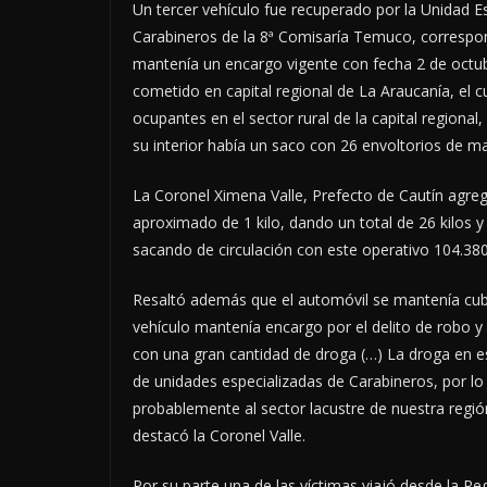
Un tercer vehículo fue recuperado por la Unidad Es
Carabineros de la 8ª Comisaría Temuco, corresp
mantenía un encargo vigente con fecha 2 de octub
cometido en capital regional de La Araucanía, el 
ocupantes en el sector rural de la capital regional,
su interior había un saco con 26 envoltorios de m
La Coronel Ximena Valle, Prefecto de Cautín agre
aproximado de 1 kilo, dando un total de 26 kilos 
sacando de circulación con este operativo 104.380
Resaltó además que el automóvil se mantenía cubi
vehículo mantenía encargo por el delito de robo y a
con una gran cantidad de droga (…) La droga en e
de unidades especializadas de Carabineros, por l
probablemente al sector lacustre de nuestra región
destacó la Coronel Valle.
Por su parte una de las víctimas viajó desde la Re