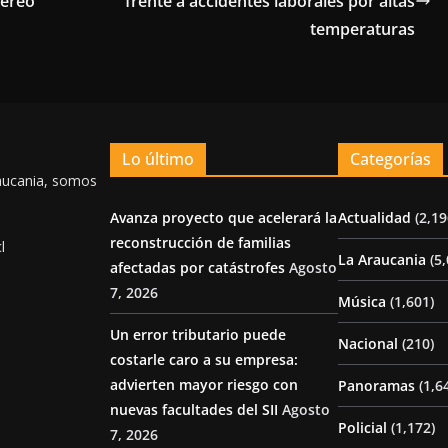
aéreo
frente a accidentes laborales por altas
temperaturas
Lo último
Categorías
aucania, somos
Avanza proyecto que acelerará la
Actualidad
(2,19
reconstrucción de familias
l
La Araucania
(5,
afectadas por catástrofes
Agosto
7, 2026
Música
(1,601)
Un error tributario puede
Nacional
(210)
costarle caro a su empresa:
advierten mayor riesgo con
Panoramas
(1,6
nuevas facultades del SII
Agosto
Policial
(1,172)
7, 2026