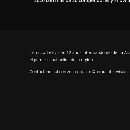
2026 con más de 20 competidores y show 
Temuco Televisión 12 años informando desde La Ar
el primer canal online de la región.
Contáctanos al correo : contacto@temucotelevision.c