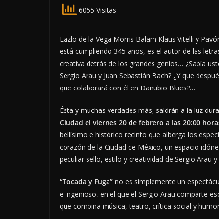
6055 Visitas
Lazlo de la Vega Morris Balam Klaus Vitelli y Pav
está cumpliendo 345 años, es el autor de las letra
creativa detrás de los grandes genios… ¿Sabía u
Sergio Arau y Juan Sebastián Bach? ¿Y que después
que colaborará con él en Danubio Blues?…
Ésta y muchas verdades más, saldrán a la luz duran
Ciudad el viernes 20 de febrero a las 20:00 hora
bellísimo e histórico recinto que alberga los espec
corazón de la Ciudad de México, un espacio idóneo 
peculiar sello, estilo y creatividad de Sergio Arau 
“
Tocada y Fuga”
no es simplemente un espectácul
e ingenioso, en el que el Sergio Arau comparte es
que combina música, teatro, crítica social y humor