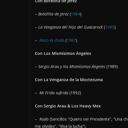
Con Botellita de Jerez
–
Botellita de Jerez
(
1984
)
–
La Venganza del Hijo del Guacarock
(
1985
)
–
Naco es chido
(
1987
)
Con Los Mismísimos Ángeles
–
Sergio Arau y los Mismísimos Ángeles
(1989)
Con La Venganza de la Moctezuma
–
Mi Frida sufrida
(1992)
Con Sergio Arau & Los Heavy Mex
–
Rudo
(Sencillos “Quiero ser Presidente”, “Una c
me olvides”, “Viva la lucha”).