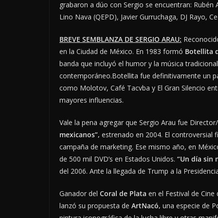
grabaron a dúo con Sergio se encuentran: Rubén Al
Lino Nava (QEPD), Javier Gurruchaga, DJ Rayo, Ceci
BREVE SEMBLANZA DE SERGIO ARAU:
Reconocido 
en la Ciudad de México. En 1983 formó
Botellita 
banda que incluyó el humor y la música tradicion
contemporáneo.Botellita fue definitivamente un 
como Molotov, Café Tacvba y El Gran Silencio ent
mayores influencias.
Vale la pena agregar que Sergio Arau fue Director/
mexicanos”,
estrenado en 2004. El controversial f
campaña de marketing. Ese mismo año, en México, 
de 500 mil DVD’s en Estados Unidos.
“Un día sin
del 2006. Ante la llegada de Trump a la Presidenc
Ganador del
Coral de Plata
en el Festival de Cin
lanzó su propuesta de
ArtNacó,
una especie de Po
pintura iconográfica de la lucha libre y otras mani