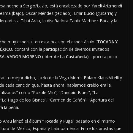
sa noche a Sergio/Lazlo, está encabezado por Yareli Arizmendi
Sesma (bajo), Oscar Méndez (teclado), Emir Bucio (guitarra) y
eo-artista Tihui Arau, la diseñadora Tania Martínez-Baca y la
oche muy especial, en esta ocasión el espectáculo
“TOCADA Y
MÉXICO
,
contará con la participación de diversos invitados
SALVADOR MORENO
(líder de La Castañeda)
… poco a poco
au, o mejor dicho, Lazlo de la Vega Morris Balam Klaus Vitelli y
s de cada canción que, hasta ahora, habíamos creído era la
vitalizados” como “Pozole Mío”, “Danubio Blues”, “La
 “La Hago de los Bisnes”, “Carmen de Cañón”, “Apertura del
á la pena.
io Arau lanzó el álbum
“Tocada y Fuga”
basado en el mismo
ultura de México, España y Latinoamérica. Entre los artistas que