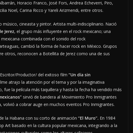
barrán, Horacio Franco, José Fors, Andrea Echeverri, Piro,
lia Noel, Carina Ricco y Yareli Arizmendi, entre otros.
músico, cineasta y pintor. Artista multi-indisciplinario. Nació
de Jerez
, el grupo más influyente en el rock mexicano; una
al mexicana combinada con el sonido del rock
parteaguas, cambió la forma de hacer rock en México. Grupos
re otros, reconocen a Botellita de Jerez como una de sus
Escritor/Productor/ del exitoso film
“Un día sin
ilme atrajo la atención por el tema y por la imaginativa
fue la película más taquillera y hasta la fecha ha vendido más
 mexicanos”
sirvió de bandera al Movimiento Pro Inmigrantes
ia, volvió a cobrar auge en muchos eventos Pro Inmigrantes.
e de la Habana con su corto de animación
“El Muro”.
En 1984
p Art basado en la cultura popular mexicana, integrando a la
festaciones culturales como los altares callejeros.