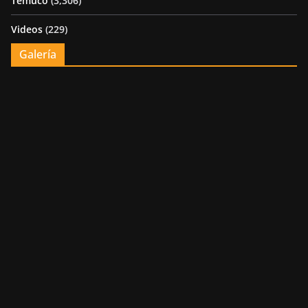
Temuco
(3,306)
Videos
(229)
Galería