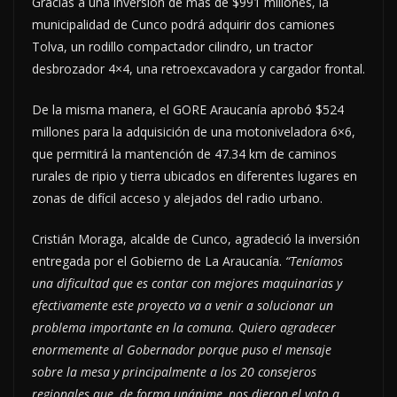
Gracias a una inversión de más de $991 millones, la
municipalidad de Cunco podrá adquirir dos camiones
Tolva, un rodillo compactador cilindro, un tractor
desbrozador 4×4, una retroexcavadora y cargador frontal.
De la misma manera, el GORE Araucanía aprobó $524
millones para la adquisición de una motoniveladora 6×6,
que permitirá la mantención de 47.34 km de caminos
rurales de ripio y tierra ubicados en diferentes lugares en
zonas de difícil acceso y alejados del radio urbano.
Cristián Moraga, alcalde de Cunco, agradeció la inversión
entregada por el Gobierno de La Araucanía.
“Teníamos
una dificultad que es contar con mejores maquinarias y
efectivamente este proyecto va a venir a solucionar un
problema importante en la comuna. Quiero agradecer
enormemente al Gobernador porque puso el mensaje
sobre la mesa y principalmente a los 20 consejeros
regionales que, de forma unánime, nos dieron el voto a