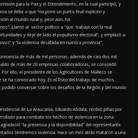
omisión para la Paz y el Entendimiento, en la cual participó, y
cia se debe a que “no pone un punto final explícito y
visión al mundo rural y, peor aún, ha
os”. Llamó al sector político a “que trabaje con la real
ortunidades y deje de lado el populismo electoral”, y emplazó a
ivos” y “la violencia desatada en nuestra provincia”.
a presencia de más de mil personas, además de casi dos mil
respaldo de más de 20 empresas colaboradoras, se consolidó
Por ello, el presidente de los Agricultores de Malleco se
e se ha convocado hoy. Es el fruto del trabajo de muchos
podido conversar sobre los desafíos de la Región y del mundo
esidencial de La Araucanía, Eduardo Abdala, recibió pifias por
sarrollado para combatir los hechos de violencia en la zona.
 agradeció “la presencia y la disponibilidad” del representante
entados tendremos violencia. Hace un mes atrás mataron a una