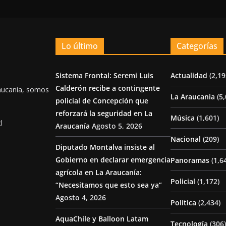
Lo último
Categorías
Sistema Frontal: Seremi Luis
Actualidad
(2,19
Calderón recibe a contingente
aucania, somos
La Araucania
(5,
policial de Concepción que
reforzará la seguridad en La
Música
(1,601)
l
Araucanía
Agosto 5, 2026
Nacional
(209)
Diputado Montalva insiste al
Gobierno en declarar emergencia
Panoramas
(1,6
agrícola en La Araucanía:
Policial
(1,172)
“Necesitamos que esto sea ya”
Agosto 4, 2026
Política
(2,434)
AquaChile y Balloon Latam
Tecnología
(306)