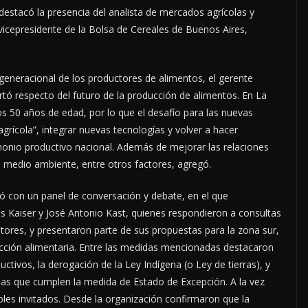
destacó la presencia del analista de mercados agrícolas y
 vicepresidente de la Bolsa de Cereales de Buenos Aires,
 generacional de los productores de alimentos, el gerente
rtó respecto del futuro de la producción de alimentos. En La
s 50 años de edad, por lo que el desafío para las nuevas
agrícola”, integrar nuevas tecnologías y volver a hacer
imonio productivo nacional. Además de mejorar las relaciones
n medio ambiente, entre otros factores, agregó.
zó con un panel de conversación y debate, en el que
es Kaiser y José Antonio Kast, quienes respondieron a consultas
ltores, y presentaron parte de sus propuestas para la zona sur,
ucción alimentaria. Entre las medidas mencionadas destacaron
uctivos, la derogación de la Ley Indígena (o Ley de tierras), y
das que cumplen la medida de Estado de Excepción. A la vez
ables invitados. Desde la organización confirmaron que la