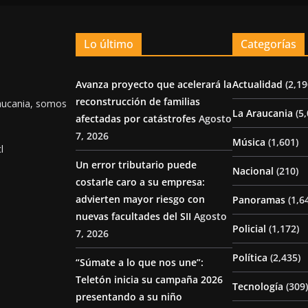
Lo último
Categorías
Avanza proyecto que acelerará la
Actualidad
(2,19
reconstrucción de familias
aucania, somos
La Araucania
(5,
afectadas por catástrofes
Agosto
7, 2026
Música
(1,601)
l
Un error tributario puede
Nacional
(210)
costarle caro a su empresa:
advierten mayor riesgo con
Panoramas
(1,6
nuevas facultades del SII
Agosto
Policial
(1,172)
7, 2026
Política
(2,435)
“Súmate a lo que nos une”:
Teletón inicia su campaña 2026
Tecnología
(309)
presentando a su niño