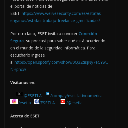
el portal de noticias de
ESET:
https://www.welivesecurity.com/es/estafas-
enganos/estafas-trabajo-freelance-gamificadas/
Por otro lado, ESET invita a conocer
Conexión
Segura
, su podcast para saber qué está ocurriendo
en el mundo de la seguridad informática. Para
escucharlo ingrese
a:
https://open.spotify.com/show/0Q32tisjNy7eCYwU
NHphcw
Visítanos en:
@ESETLA
/compay/eset-latinoamerica
/esetla
/ESETLA
/@esetla
Acerca de ESET