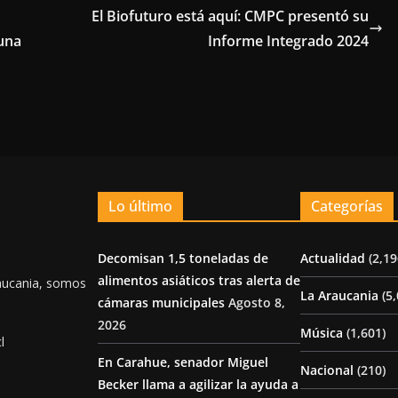
El Biofuturo está aquí: CMPC presentó su
 una
Informe Integrado 2024
Lo último
Categorías
Decomisan 1,5 toneladas de
Actualidad
(2,19
alimentos asiáticos tras alerta de
aucania, somos
La Araucania
(5,
cámaras municipales
Agosto 8,
2026
Música
(1,601)
l
En Carahue, senador Miguel
Nacional
(210)
Becker llama a agilizar la ayuda a