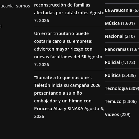
reconstrucción de familias
aucania, somos
La Araucania
(5,
afectadas por catástrofes
Agosto
7, 2026
Música
(1,601)
l
Un error tributario puede
Nacional
(210)
costarle caro a su empresa:
advierten mayor riesgo con
Panoramas
(1,6
nuevas facultades del SII
Agosto
Policial
(1,172)
7, 2026
Política
(2,435)
“Súmate a lo que nos une”:
Teletón inicia su campaña 2026
Tecnología
(309)
presentando a su niño
embajador y un himno con
Temuco
(3,306)
Princesa Alba y SINAKA
Agosto 6,
Videos
(229)
2026