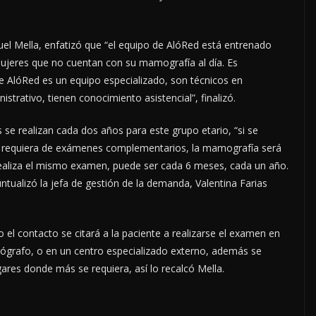
guel Mella, enfatizó que “el equipo de AlóRed está entrenado
 mujeres que no cuentan con su mamografía al día. Es
de AlóRed es un equipo especializado, son técnicos en
istrativo, tienen conocimiento asistencial”, finalizó.
s se realizan cada dos años para este grupo etario, “si se
e requiera de exámenes complementarios, la mamografía será
 realiza el mismo examen, puede ser cada 6 meses, cada un año.
ualizó la jefa de gestión de la demanda, Valentina Farias
el contacto se citará a la paciente a realizarse el examen en
ógrafo, o en un centro especializado externo, además se
ares donde más se requiera, así lo recalcó Mella.