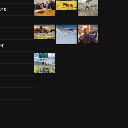
010)
44)