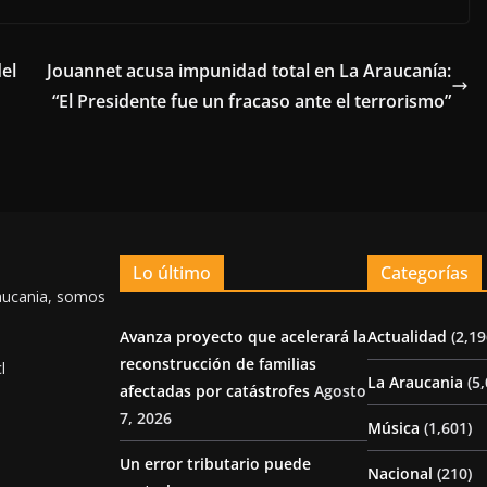
el
Jouannet acusa impunidad total en La Araucanía:
“El Presidente fue un fracaso ante el terrorismo”
Lo último
Categorías
aucania, somos
Avanza proyecto que acelerará la
Actualidad
(2,19
reconstrucción de familias
l
La Araucania
(5,
afectadas por catástrofes
Agosto
7, 2026
Música
(1,601)
Un error tributario puede
Nacional
(210)