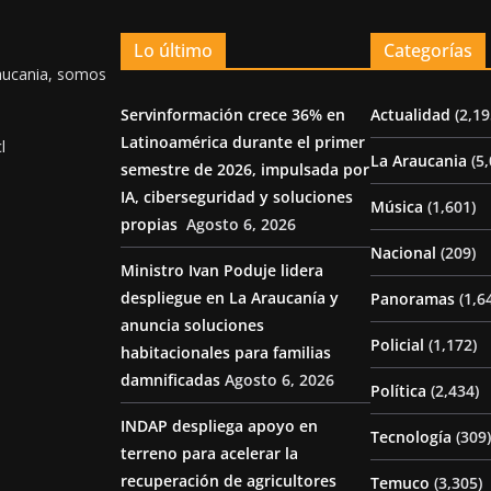
Lo último
Categorías
aucania, somos
Servinformación crece 36% en
Actualidad
(2,19
Latinoamérica durante el primer
l
La Araucania
(5,
semestre de 2026, impulsada por
IA, ciberseguridad y soluciones
Música
(1,601)
propias
Agosto 6, 2026
Nacional
(209)
Ministro Ivan Poduje lidera
despliegue en La Araucanía y
Panoramas
(1,6
anuncia soluciones
Policial
(1,172)
habitacionales para familias
damnificadas
Agosto 6, 2026
Política
(2,434)
INDAP despliega apoyo en
Tecnología
(309)
terreno para acelerar la
recuperación de agricultores
Temuco
(3,305)