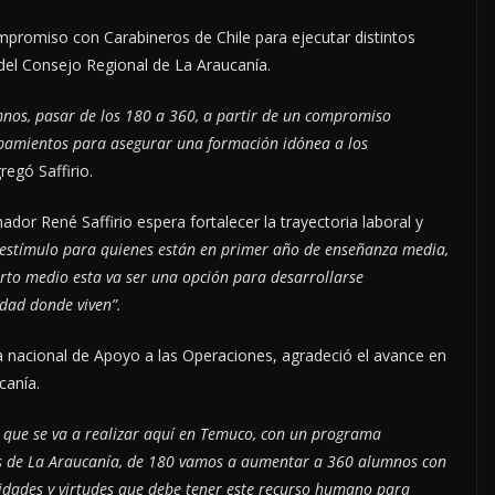
compromiso con Carabineros de Chile para ejecutar distintos
 del Consejo Regional de La Araucanía.
nos, pasar de los 180 a 360, a partir de un compromiso
ipamientos para asegurar una formación idónea a los
regó Saffirio.
or René Saffirio espera fortalecer la trayectoria laboral y
 estímulo para quienes están en primer año de enseñanza media,
to medio esta va ser una opción para desarrollarse
udad donde viven”.
a nacional de Apoyo a las Operaciones, agradeció el avance en
ucanía.
 que se va a realizar aquí en Temuco, con un programa
es de La Araucanía, de 180 vamos a aumentar a 360 alumnos con
idades y virtudes que debe tener este recurso humano para