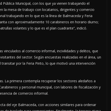
d Pública Municipal, con los que ya vienen trabajando el
n la mesa de trabajo con locatarios, dirigentes y comercio
l trabajando en lo que es la línea de Balmaceda y Feria
garita con aproximadamente 10 carabineros en horario diurno;
rullas volantes y lo que es el plan cuadrante”, indicó.
 vinculados al comercio informal, incivilidades y delitos, que
isitantes del sector. Según encuestas realizadas en el área, un
transitar por la Feria Pinto, lo que motivó una intervención
pas. La primera contempla recuperar los sectores aledaños a
arabineros y personal municipal, con labores de fiscalización y
resencia de comercio informal.
recta del eje Balmaceda, con acciones similares para ordenar
ivas de traslado para comerciantes. Finalmente, la tercera etapa