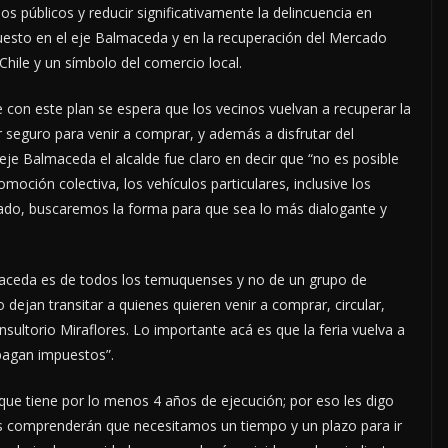
 públicos y reducir significativamente la delincuencia en
puesto en el eje Balmaceda y en la recuperación del Mercado
Chile y un símbolo del comercio local.
con este plan se espera que los vecinos vuelvan a recuperar la
ar seguro para venir a comprar, y además a disfrutar del
l eje Balmaceda el alcalde fue claro en decir que “no es posible
omoción colectiva, los vehículos particulares, inclusive los
ado, buscaremos la forma para que sea lo más dialogante y
lmaceda es de todos los temuquenses y no de un grupo de
dejan transitar a quienes quieren venir a comprar, circular,
nsultorio Miraflores. Lo importante acá es que la feria vuelva a
 pagan impuestos”.
 que tiene por lo menos 4 años de ejecución; por eso les digo
es comprenderán que necesitamos un tiempo y un plazo para ir