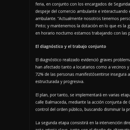
feria, en conjunto con los encargados de Segurida
despeje del comercio ambulante e interactuando e
ambulante. “Actualmente nosotros tenemos persona
Pinto; y mantenemos la dotación en lo que es la 
en horario nocturno estamos trabajando con las pat
El diagnóstico y el trabajo conjunto
El diagnóstico realizado evidenció graves problemas
han afectado tanto a locatarios como a vecinos y v
72% de las personas manifestósentirse insegura al 
estructurada y progresiva.
El plan, por tanto, se implementará en varias eta
calle Balmaceda, mediante la acción conjunta de C
control del orden público, buscando disminuir la p
La segunda etapa consistirá en la intervención di
esta arteria clave, junto con el diseño de alternat