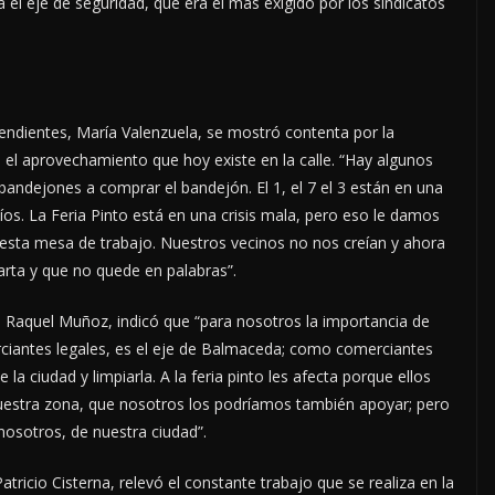
el eje de seguridad, que era el más exigido por los sindicatos
endientes, María Valenzuela, se mostró contenta por la
ine el aprovechamiento que hoy existe en la calle. “Hay algunos
bandejones a comprar el bandejón. El 1, el 7 el 3 están en una
íos. La Feria Pinto está en una crisis mala, pero eso le damos
 esta mesa de trabajo. Nuestros vecinos no nos creían y ahora
rta y que no quede en palabras”.
, Raquel Muñoz, indicó que “para nosotros la importancia de
ciantes legales, es el eje de Balmaceda; como comerciantes
la ciudad y limpiarla. A la feria pinto les afecta porque ellos
 nuestra zona, que nosotros los podríamos también apoyar; pero
nosotros, de nuestra ciudad”.
atricio Cisterna, relevó el constante trabajo que se realiza en la