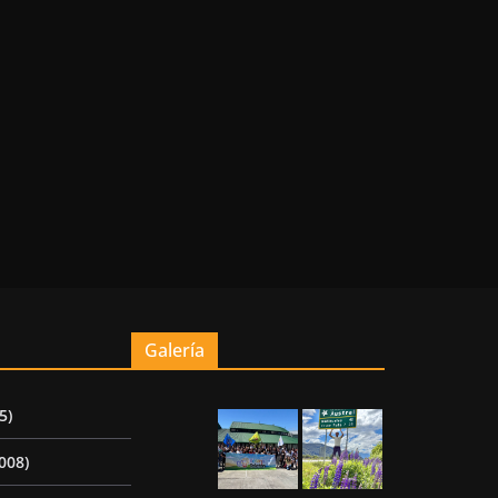
Galería
5)
008)