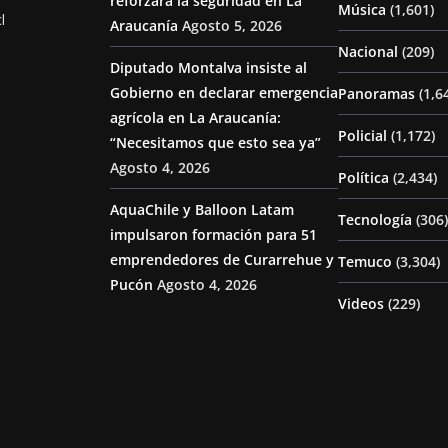
reforzará la seguridad en La
Música
(1,601)
l
Araucanía
Agosto 5, 2026
Nacional
(209)
Diputado Montalva insiste al
Gobierno en declarar emergencia
Panoramas
(1,6
agrícola en La Araucanía:
Policial
(1,172)
“Necesitamos que esto sea ya”
Agosto 4, 2026
Política
(2,434)
AquaChile y Balloon Latam
Tecnología
(306)
impulsaron formación para 51
emprendedores de Curarrehue y
Temuco
(3,304)
Pucón
Agosto 4, 2026
Videos
(229)