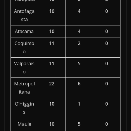
Antofaga
10
4
0
sta
Atacama
10
4
0
Coquimb
11
2
0
o
Valparaís
11
5
0
o
Metropol
22
6
0
itana
O’Higgin
10
1
0
s
Maule
10
5
0