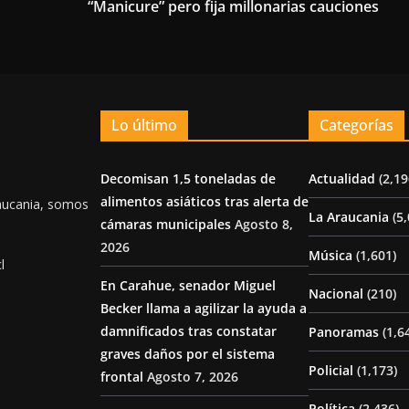
“Manicure” pero fija millonarias cauciones
Lo último
Categorías
Decomisan 1,5 toneladas de
Actualidad
(2,19
alimentos asiáticos tras alerta de
aucania, somos
La Araucania
(5,
cámaras municipales
Agosto 8,
2026
Música
(1,601)
l
En Carahue, senador Miguel
Nacional
(210)
Becker llama a agilizar la ayuda a
damnificados tras constatar
Panoramas
(1,6
graves daños por el sistema
Policial
(1,173)
frontal
Agosto 7, 2026
Política
(2,436)