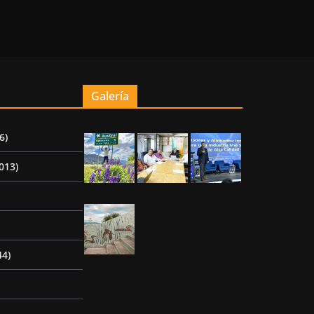
Galería
6)
013)
44)