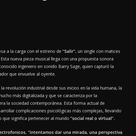
esa a la carga con el estreno de
“Salir”,
un single con matices
a. Esta nueva pieza musical llega con una propuesta sonora
econocido ingeniero en sonido Barry Sage, quien capturó la
ador que envuelve al oyente.
 la revolución industrial desde sus inicios en la vida humana, la
mucho más digitalizada y que se caracteriza por la
era la sociedad contemporánea. Esta forma actual de
rrollar complicaciones psicológicas más complejas, llevando
o que significa pertenecer al mundo
“social real o virtual”.
ectrofonicos,
“intentamos dar una mirada, una perspectiva