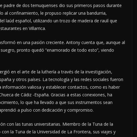
e padre de dos temuquenses dio sus primeros pasos durante
o al confinamiento, le propuso replicar una bandurria,
el laúd español, utilizando un trozo de madera de raulí que
taurantes en Villarrica.
ransformó en una pasión creciente. Antony cuenta que, aunque al
 su suegro, pronto quedó “enamorado de todo esto”, viendo
ió en el arte de la luthería a través de la investigación,
paña y otros países. La tecnología y las redes sociales fueron
a información valiosa y establecer contactos, como es haber
 Chueca de Cádiz -España. Gracias a estas conexiones, ha
ocimiento, lo que ha llevado a que sus instrumentos sean
, aprendió a pulso con dedicación y compromiso.
ón con las tunas universitarias. Miembro de la Tuna de la
con la Tuna de la Universidad de La Frontera, sus viajes y