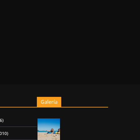
Galería
6)
010)