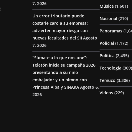
7, 2026
Música
(1,601)
l
Un error tributario puede
Nacional
(210)
costarle caro a su empresa:
advierten mayor riesgo con
Panoramas
(1,6
nuevas facultades del SII
Agosto
Policial
(1,172)
7, 2026
Política
(2,435)
“Súmate a lo que nos une”:
Teletón inicia su campaña 2026
Tecnología
(309)
presentando a su niño
embajador y un himno con
Temuco
(3,306)
Princesa Alba y SINAKA
Agosto 6,
Videos
(229)
2026