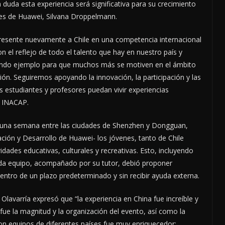
 duda esta experiencia será significativa para su crecimiento
nes de Huawei, Silvana Droppelmann.
presente nuevamente a Chile en una competencia internacional
n el reflejo de todo el talento que hay en nuestro país y
mendo ejemplo para que muchos más se motiven en el ámbito
ón. Seguiremos apoyando la innovación, la participación y las
 estudiantes y profesores puedan vivir experiencias
e INACAP.
r una semana entre las ciudades de Shenzhen y Dongguan,
ación y Desarrollo de Huawei- los jóvenes, tanto de Chile
ades educativas, culturales y recreativas. Esto, incluyendo
da equipo, acompañado por su tutor, debió proponer
ntro de un plazo predeterminado y sin recibir ayuda externa.
lavarría expresó que “la experiencia en China fue increíble y
fue la magnitud y la organización del evento, así como la
on equipos de diferentes países fue muy enriquecedor;