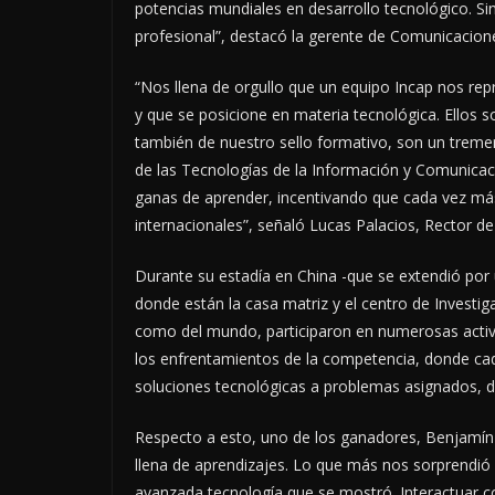
potencias mundiales en desarrollo tecnológico. Sin
profesional”, destacó la gerente de Comunicacio
“Nos llena de orgullo que un equipo Incap nos re
y que se posicione en materia tecnológica. Ellos so
también de nuestro sello formativo, son un tre
de las Tecnologías de la Información y Comunicaci
ganas de aprender, incentivando que cada vez más
internacionales”, señaló Lucas Palacios, Rector d
Durante su estadía en China -que se extendió po
donde están la casa matriz y el centro de Investig
como del mundo, participaron en numerosas activid
los enfrentamientos de la competencia, donde ca
soluciones tecnológicas a problemas asignados, de
Respecto a esto, uno de los ganadores, Benjamín O
llena de aprendizajes. Lo que más nos sorprendió 
avanzada tecnología que se mostró. Interactuar c