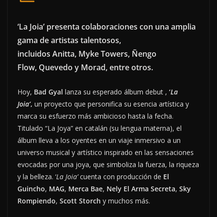
‘La Joia’ presenta colaboraciones con una amplia
gama de artistas talentosos,
incluidos Anitta, Myke Towers, Ñengo
Flow, Quevedo y Morad, entre otros.
Hoy,
Bad Gyal
lanza su esperado álbum debut ,
‘
La
Joia’
,
un proyecto que personifica su esencia artística y
marca su esfuerzo más ambicioso hasta la fecha.
Titulado “La Joya” en catalán (su lengua materna), el
álbum lleva a los oyentes en un viaje inmersivo a un
universo musical y artístico inspirado en las sensaciones
evocadas por una joya, que simboliza la fuerza, la riqueza
y la belleza. ‘
La Joia’
cuenta con producción de
El
Guincho
,
MAG
,
Merca Bae
,
Nely El Arma Secreta
,
Sky
Rompiendo
,
Scott Storch
y muchos más.