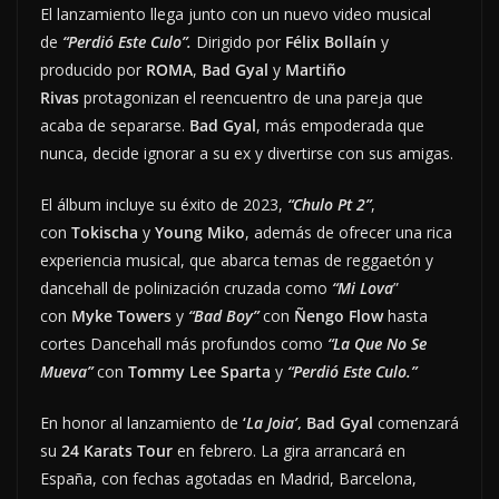
El lanzamiento llega junto con un nuevo video musical
de
“Perdió Este Culo”.
Dirigido por
Félix Bollaín
y
producido por
ROMA
,
Bad Gyal
y
Martiño
Rivas
protagonizan el reencuentro de una pareja que
acaba de separarse.
Bad Gyal
, más empoderada que
nunca, decide ignorar a su ex y divertirse con sus amigas.
El álbum incluye su éxito de 2023,
“Chulo Pt 2”
,
con
Tokischa
y
Young Miko
, además de ofrecer una rica
experiencia musical, que abarca temas de reggaetón y
dancehall de polinización cruzada como
“Mi Lova
”
con
Myke Towers
y
“Bad Boy”
con
Ñengo Flow
hasta
cortes Dancehall más profundos como
“La Que No Se
Mueva”
con
Tommy Lee Sparta
y
“Perdió Este Culo.”
En honor al lanzamiento de
‘
La Joia’
, Bad Gyal
comenzará
su
24 Karats Tour
en febrero. La gira arrancará en
España, con fechas agotadas en Madrid, Barcelona,