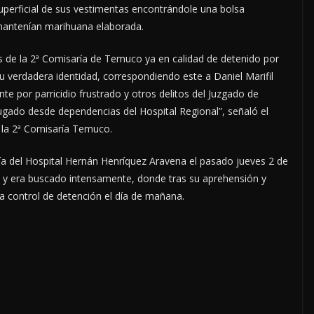
 superficial de sus vestimentas encontrándole una bolsa
 mantenían marihuana elaborada.
as de la 2ª Comisaría de Temuco ya en calidad de detenido por
su verdadera identidad, correspondiendo este a Daniel Marifil
te por parricidio frustrado y otros delitos del Juzgado de
ugado desde dependencias del Hospital Regional”, señaló el
e la 2ª Comisaría Temuco.
tría del Hospital Hernán Henríquez Aravena el pasado jueves 2 de
cia y era buscado intensamente, donde tras su aprehensión y
 a control de detención el día de mañana.