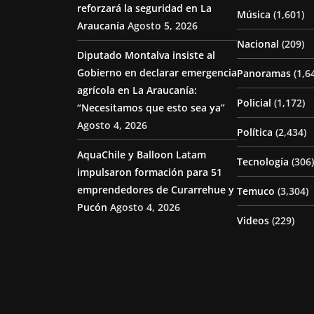
reforzará la seguridad en La
Música
(1,601)
Araucanía
Agosto 5, 2026
Nacional
(209)
Diputado Montalva insiste al
Gobierno en declarar emergencia
Panoramas
(1,6
agrícola en La Araucanía:
Policial
(1,172)
“Necesitamos que esto sea ya”
Agosto 4, 2026
Política
(2,434)
AquaChile y Balloon Latam
Tecnología
(306)
impulsaron formación para 51
emprendedores de Curarrehue y
Temuco
(3,304)
Pucón
Agosto 4, 2026
Videos
(229)