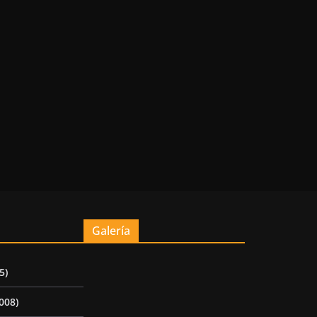
Galería
5)
008)