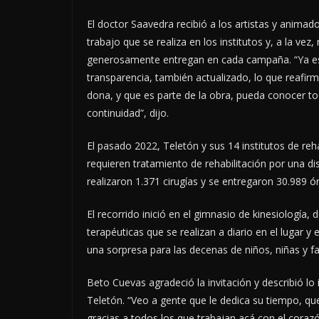
El doctor Saavedra recibió a los artistas y animado
trabajo que se realiza en los institutos y, a la ve
generosamente entregan en cada campaña. “Ya est
transparencia, también actualizado, lo que reaf
dona, y que es parte de la obra, pueda conocer t
continuidad”, dijo.
El pasado 2022, Teletón y sus 14 institutos de reh
requieren tratamiento de rehabilitación por una 
realizaron 1.371 cirugías y se entregaron 30.989 ór
El recorrido inició en el gimnasio de kinesiología, 
terapéuticas que se realizan a diario en el lugar 
una sorpresa para las decenas de niños, niñas y fa
Beto Cuevas agradeció la invitación y describió lo 
Teletón. “Veo a gente que le dedica su tiempo, qu
gracias a todos los que trabajan acá con el corazó