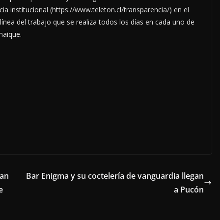
a institucional (https://www.teleton.cl/transparencia/) en el
ínea del trabajo que se realiza todos los días en cada uno de
haique.
lan
Bar Enigma y su coctelería de vanguardia llegan
e
a Pucón