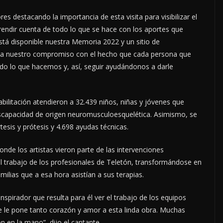
res destacando la importancia de esta visita para visibilizar el
z, rendir cuenta de todo lo que se hace con los aportes que
á disponible nuestra Memoria 2022 y un sitio de
irma nuestro compromiso con el hecho que cada persona que
odo lo que hacemos y, así, seguir ayudándonos a darle
abilitación atendieron a 32.439 niños, niñas y jóvenes que
discapacidad de origen neuromusculoesquelética. Asimismo, se
tesis y prótesis y 4.698 ayudas técnicas.
donde los artistas vieron parte de las intervenciones
y el trabajo de los profesionales de Teletón, transformándose en
milias que a esa hora asistían a sus terapias.
inspirador que resulta para él ver el trabajo de los equipos
e le pone tanto corazón y amor a esta linda obra. Muchas
n en la mano”, dijo el cantante.