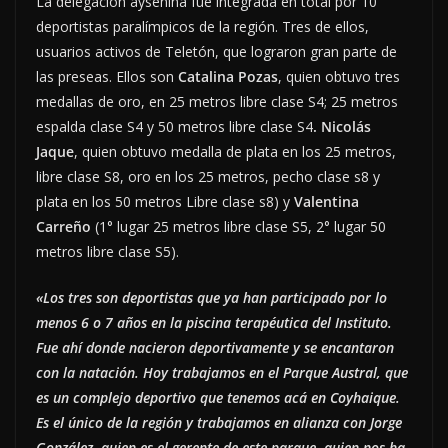
La delegación aysenina fue integrada en total por 10
deportistas paralímpicos de la región. Tres de ellos,
usuarios activos de Teletón, que lograron gran parte de
las preseas. Ellos son
Catalina Pozas
, quien obtuvo tres
medallas de oro, en 25 metros libre clase S4; 25 metros
espalda clase S4 y 50 metros libre clase S4
. Nicolás
Jaque
, quien obtuvo medalla de plata en los 25 metros,
libre clase S8, oro en los 25 metros, pecho clase s8 y
plata en los 50 metros Libre clase s8) y
Valentina
Carreño
(1° lugar 25 metros libre clase S5, 2° lugar 50
metros libre clase S5).
«Los tres son deportistas que ya han participado por lo
menos 6 o 7 años en la piscina terapéutica del Instituto.
Fue ahí donde nacieron deportivamente y se encantaron
con la natación. Hoy trabajamos en el Parque Austral, que
es un complejo deportivo que tenemos acá en Coyhaique.
Es el único de la región y trabajamos en alianza con Jorge
González, quien es el gerente de este parque, quien nos ha