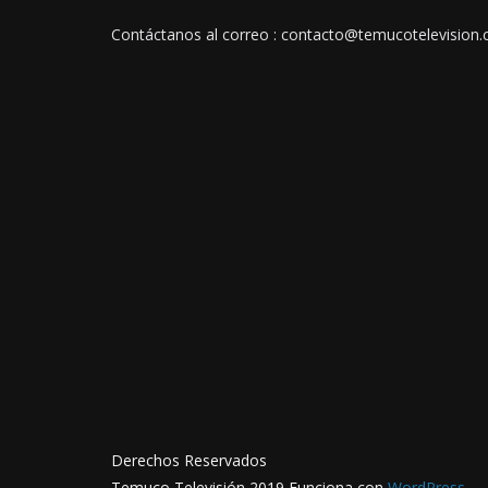
Contáctanos al correo : contacto@temucotelevision.c
Derechos Reservados
Temuco Televisión 2019 Funciona con
WordPress
.