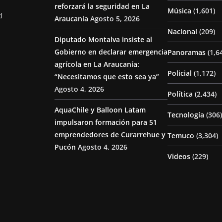
reforzará la seguridad en La
Música
(1,601)
l
Araucanía
Agosto 5, 2026
Nacional
(209)
Diputado Montalva insiste al
Gobierno en declarar emergencia
Panoramas
(1,6
agrícola en La Araucanía:
Policial
(1,172)
“Necesitamos que esto sea ya”
Agosto 4, 2026
Política
(2,434)
AquaChile y Balloon Latam
Tecnología
(306)
impulsaron formación para 51
emprendedores de Curarrehue y
Temuco
(3,304)
Pucón
Agosto 4, 2026
Videos
(229)