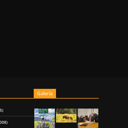
Galería
5)
008)