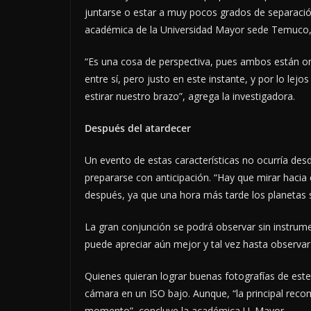
juntarse o estar a muy pocos grados de separación 
académica de la Universidad Mayor sede Temuco, 
“Es una cosa de perspectiva, pues ambos están orb
entre sí, pero justo en este instante, y por lo lej
estirar nuestro brazo”, agrega la investigadora.
Después del atardecer
Un evento de estas características no ocurría des
prepararse con anticipación. “Hay que mirar haci
después, ya que una hora más tarde los planetas se
La gran conjunción se podrá observar sin instrume
puede apreciar aún mejor y tal vez hasta observar 
Quienes quieran lograr buenas fotografías de este
cámara en un ISO bajo. Aunque, “la principal reco
momento”, concluye la académica U. Mayor.