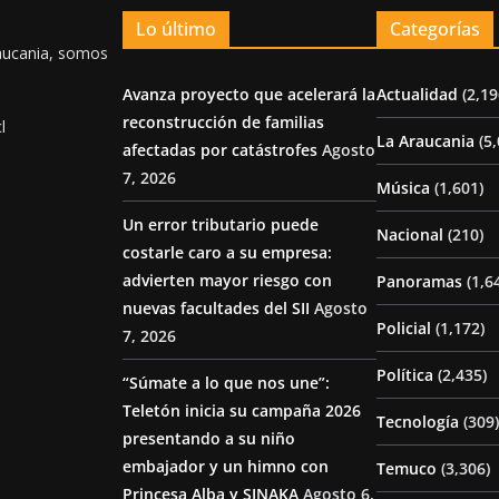
Lo último
Categorías
aucania, somos
Avanza proyecto que acelerará la
Actualidad
(2,19
reconstrucción de familias
l
La Araucania
(5,
afectadas por catástrofes
Agosto
7, 2026
Música
(1,601)
Un error tributario puede
Nacional
(210)
costarle caro a su empresa:
advierten mayor riesgo con
Panoramas
(1,6
nuevas facultades del SII
Agosto
Policial
(1,172)
7, 2026
Política
(2,435)
“Súmate a lo que nos une”:
Teletón inicia su campaña 2026
Tecnología
(309)
presentando a su niño
embajador y un himno con
Temuco
(3,306)
Princesa Alba y SINAKA
Agosto 6,